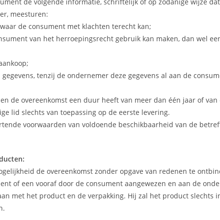
ument de volgende informatie, schriftelijk of op zodanige wijze d
er, meesturen:
 waar de consument met klachten terecht kan;
ument van het herroepingsrecht gebruik kan maken, dan wel een d
 aankoop;
n gegevens, tenzij de ondernemer deze gegevens al aan de consumen
ien de overeenkomst een duur heeft van meer dan één jaar of van
ige lid slechts van toepassing op de eerste levering.
rtende voorwaarden van voldoende beschikbaarheid van de betref
ducten:
ogelijkheid de overeenkomst zonder opgave van redenen te ontbi
ument of een vooraf door de consument aangewezen en aan de ond
n met het product en de verpakking. Hij zal het product slechts in
n.