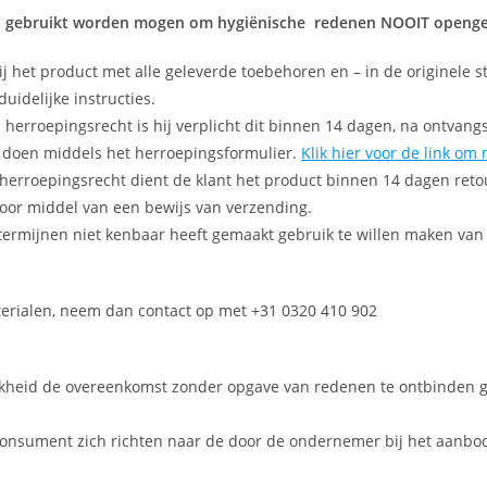
id gebruikt worden mogen om hygiënische redenen NOOIT opengem
hij het product met alle geleverde toebehoren en – in de originel
uidelijke instructies.
erroepingsrecht is hij verplicht dit binnen 14 dagen, na ontvang
doen middels het herroepingsformulier.
Klik hier voor de link om
 herroepingsrecht dient de klant het product binnen 14 dagen reto
 door middel van een bewijs van verzending.
 termijnen niet kenbaar heeft gemaakt gebruik te willen maken van 
erialen, neem dan contact op met +31 0320 410 902
ijkheid de overeenkomst zonder opgave van redenen te ontbinden 
nsument zich richten naar de door de ondernemer bij het aanbod en