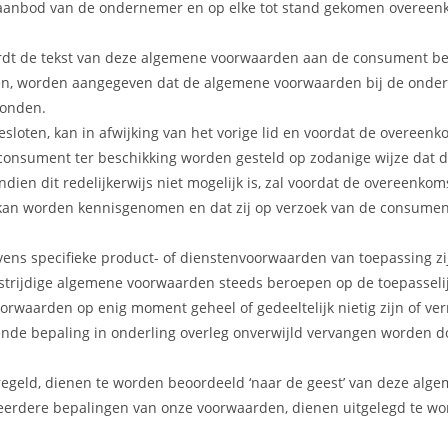
 aanbod van de ondernemer en op elke tot stand gekomen overeen
dt de tekst van deze algemene voorwaarden aan de consument besch
ten, worden aangegeven dat de algemene voorwaarden bij de onderne
zonden.
sloten, kan in afwijking van het vorige lid en voordat de overeenk
consument ter beschikking worden gesteld op zodanige wijze dat
en dit redelijkerwijs niet mogelijk is, zal voordat de overeenko
an worden kennisgenomen en dat zij op verzoek van de consument 
ens specifieke product- of dienstenvoorwaarden van toepassing zij
strijdige algemene voorwaarden steeds beroepen op de toepasselij
rwaarden op enig moment geheel of gedeeltelijk nietig zijn of ver
ende bepaling in onderling overleg onverwijld vervangen worden d
eregeld, dienen te worden beoordeeld ‘naar de geest’ van deze al
meerdere bepalingen van onze voorwaarden, dienen uitgelegd te wo