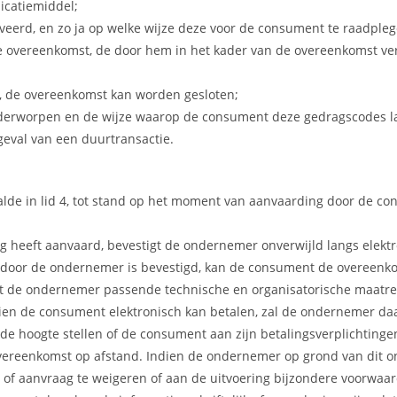
icatiemiddel;
eerd, en zo ja op welke wijze deze voor de consument te raadpleg
e overeenkomst, de door hem in het kader van de overeenkomst ve
s, de overeenkomst kan worden gesloten;
erworpen en de wijze waarop de consument deze gedragscodes la
eval van een duurtransactie.
de in lid 4, tot stand op het moment van aanvaarding door de co
g heeft aanvaard, bevestigt de ondernemer onverwijld langs elekt
 door de ondernemer is bevestigd, kan de consument de overeenk
eft de ondernemer passende technische en organisatorische maatreg
ndien de consument elektronisch kan betalen, zal de ondernemer d
e hoogte stellen of de consument aan zijn betalingsverplichtingen 
vereenkomst op afstand. Indien de ondernemer op grond van dit 
ng of aanvraag te weigeren of aan de uitvoering bijzondere voorwaa