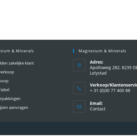
sium & Minerals
Magnesium & Minerals
Adres:
en zakelijke klant
Apolloweg 282, 8239 D
verkoop
Lelystad
nkoop
Verkoop/Klantenservi
 label
+ 31 (0)30 77 400 88
erpakkingen
Email:
ijzen aanvragen
Contact