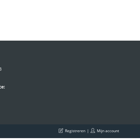
B
ce:
Registreren
Mijn account