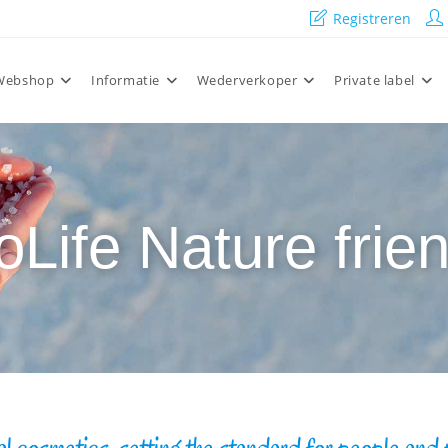
Registreren
Webshop
Informatie
Wederverkoper
Private label
oLife Nature frien
l cosmetics, setting the standard for people and 