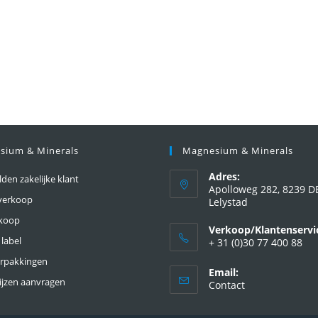
sium & Minerals
Magnesium & Minerals
Adres:
en zakelijke klant
Apolloweg 282, 8239 D
verkoop
Lelystad
nkoop
Verkoop/Klantenservi
 label
+ 31 (0)30 77 400 88
erpakkingen
Email:
ijzen aanvragen
Contact