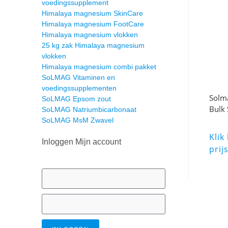
voedingssupplement
Himalaya magnesium SkinCare
Himalaya magnesium FootCare
Himalaya magnesium vlokken
25 kg zak Himalaya magnesium
vlokken
Himalaya magnesium combi pakket
SoLMAG Vitaminen en
voedingssupplementen
Solma
SoLMAG Epsom zout
Bulk 
SoLMAG Natriumbicarbonaat
SoLMAG MsM Zwavel
Klik
Inloggen Mijn account
prij