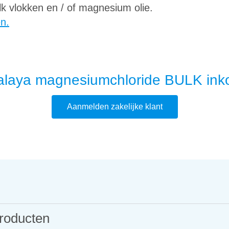
k vlokken en / of magnesium olie.
en.
alaya magnesiumchloride BULK ink
Aanmelden zakelijke klant
roducten