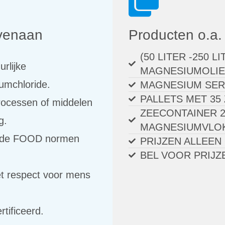
ovenaan
Producten o.a.
(50 LITER -250 LI
urlijke
MAGNESIUMOLIE
umchloride.
MAGNESIUM SE
PALLETS MET 3
rocessen of middelen
ZEECONTAINER 2
g.
MAGNESIUMVLOK
s de FOOD normen
PRIJZEN ALLEEN
BEL VOOR PRIJZEN
t respect voor mens
rtificeerd.