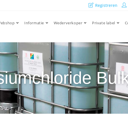
Registreren
ebshop
Informatie
Wederverkoper
Private label
C
iumchloride Bulk