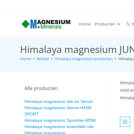
Home
Producten
Himalaya magnesium JU
Home
>
Winkel
>
Himalaya magnesium producten
>
Himalay
Himala
Alle producten
mild e
Himala
Himalaya magnesium olie en Serum
Himalaya magnesium Serum+MSM
SPORT
Himalaya magnesium Sportolie+MSM
Himalaya magnesium essentiële olie
Himalaya magnesium