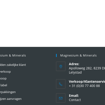
sium & Minerals
Magnesium & Minerals
Adres:
en zakelijke klant
Apolloweg 282, 8239 D
verkoop
Lelystad
nkoop
Verkoop/Klantenservi
 label
+ 31 (0)30 77 400 88
erpakkingen
Email:
ijzen aanvragen
Contact