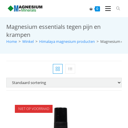
0
Magnesium essentials tegen pijn en
krampen
Home
>
Winkel
>
Himalaya magnesium producten
>
Magnesium essen
NIET OP VOORRAAD