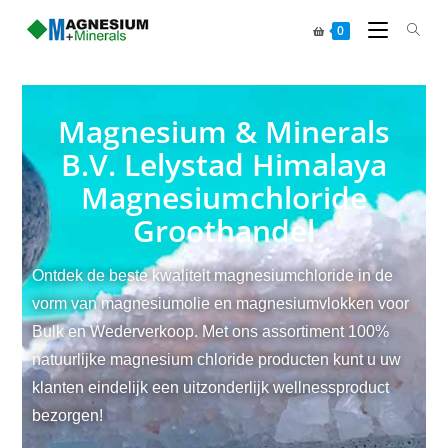
0
Magnesium & Minerals
B.V. Lelystad Himalaya
Magnesiumchloride
Groothandel
Ontdek de beste kwaliteit magnesiumchloride in de
vorm van magnesiumolie en magnesiumvlokken voor
Bulk en Wederverkoop. Met ons assortiment 100%
natuurlijke magnesium chloride producten kunt u uw
klanten eindelijk een uitzonderlijk wellnessproduct
bezorgen!