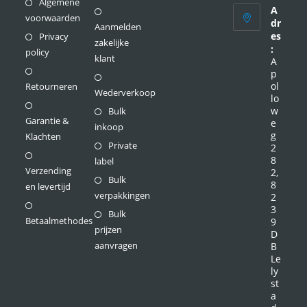
Algemene
A
voorwaarden
dr
Aanmelden
es
Privacy
zakelijke
:
policy
klant
A
p
ol
Retourneren
Wederverkoop
lo
w
Bulk
Garantie &
e
inkoop
g
Klachten
Private
2
8
label
Verzending
2,
Bulk
8
en levertijd
verpakkingen
2
3
Bulk
Betaalmethodes
9
prijzen
D
aanvragen
B
Le
ly
st
a