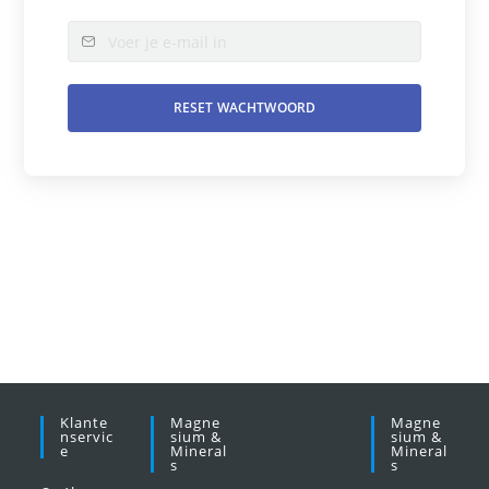
Klante
Magne
Magne
Nservic
Sium &
Sium &
E
Mineral
Mineral
S
S