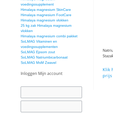
voedingssupplement
Himalaya magnesium SkinCare
Himalaya magnesium FootCare
Himalaya magnesium vlokken
25 kg zak Himalaya magnesium
vlokken
Himalaya magnesium combi pakket
SoLMAG Vitaminen en
voedingssupplementen
Natri
SoLMAG Epsom zout
Staza
SoLMAG Natriumbicarbonaat
SoLMAG MsM Zwavel
Klik
Inloggen Mijn account
prijs