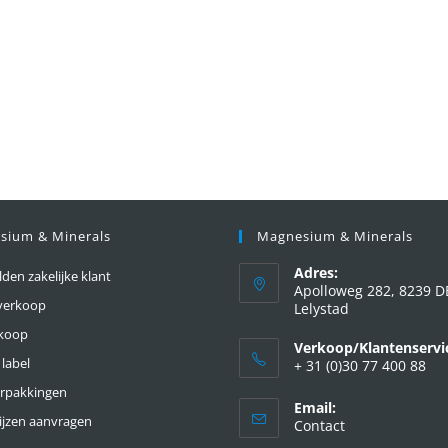
sium & Minerals
Magnesium & Minerals
Adres:
en zakelijke klant
Apolloweg 282, 8239 D
verkoop
Lelystad
nkoop
Verkoop/Klantenservi
 label
+ 31 (0)30 77 400 88
erpakkingen
Email:
ijzen aanvragen
Contact