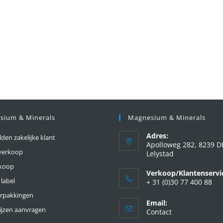
sium & Minerals
Magnesium & Minerals
Adres:
en zakelijke klant
Apolloweg 282, 8239 D
verkoop
Lelystad
nkoop
Verkoop/Klantenservi
 label
+ 31 (0)30 77 400 88
erpakkingen
Email:
ijzen aanvragen
Contact