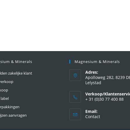
sium & Minerals
Magnesium & Minerals
Adres:
en zakelijke klant
Apolloweg 282, 8239 D
verkoop
Lelystad
nkoop
Verkoop/Klantenservi
 label
+ 31 (0)30 77 400 88
erpakkingen
Email:
ijzen aanvragen
Contact