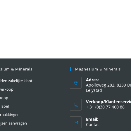
sium & Minerals
Magnesium & Minerals
Adres:
en zakelijke klant
Apolloweg 282, 8239 D
verkoop
Lelystad
nkoop
Verkoop/Klantenservi
 label
+ 31 (0)30 77 400 88
erpakkingen
Email:
ijzen aanvragen
Contact