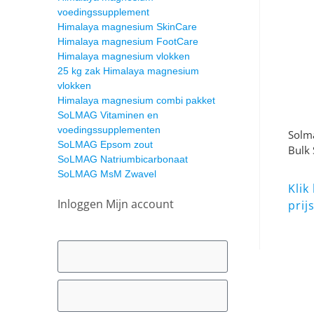
voedingssupplement
Himalaya magnesium SkinCare
Himalaya magnesium FootCare
Himalaya magnesium vlokken
25 kg zak Himalaya magnesium
vlokken
Himalaya magnesium combi pakket
SoLMAG Vitaminen en
voedingssupplementen
Solma
SoLMAG Epsom zout
Bulk 
SoLMAG Natriumbicarbonaat
SoLMAG MsM Zwavel
Klik
Inloggen Mijn account
prij