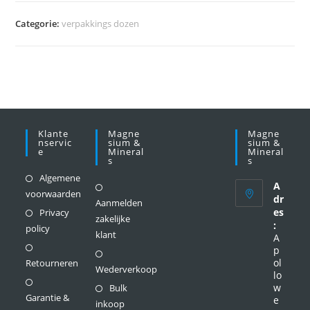
Categorie:
verpakkings dozen
Klante
Magne
Magne
Nservic
Sium &
Sium &
E
Mineral
Mineral
S
S
Algemene
A
voorwaarden
dr
Aanmelden
es
Privacy
zakelijke
:
policy
klant
A
p
ol
Retourneren
Wederverkoop
lo
w
Bulk
Garantie &
e
inkoop