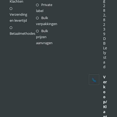
g
Klachten
Private
2
8
label
Verzending
2,
Bulk
8
en levertijd
verpakkingen
2
3
Bulk
Betaalmethodes
9
prijzen
D
aanvragen
B
Le
ly
st
a
d
V
er
k
o
o
p/
Kl
a
nt