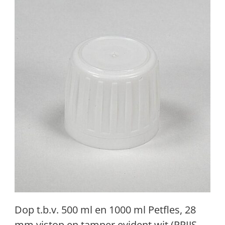
Dop t.b.v. 500 ml en 1000 ml Petfles, 28
mm vistop en tamper evident wit (PRIJS