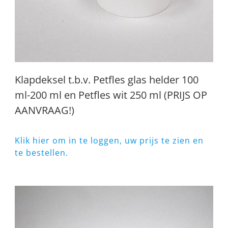
Klapdeksel t.b.v. Petfles glas helder 100
ml-200 ml en Petfles wit 250 ml (PRIJS OP
AANVRAAG!)
Klik hier om in te loggen, uw prijs te zien en
te bestellen.