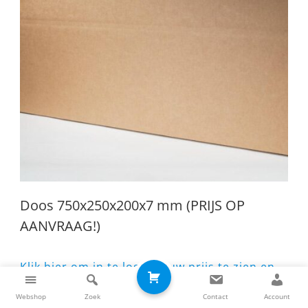
Doos 750x250x200x7 mm (PRIJS OP
AANVRAAG!)
Klik hier om in te loggen, uw prijs te zien en
te bestellen.
Webshop
Zoek
Contact
Account