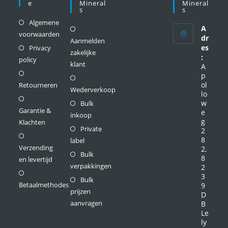
E
Mineral
Mineral
S
S
Algemene
A
voorwaarden
dr
Aanmelden
es
Privacy
zakelijke
:
policy
klant
A
p
ol
Retourneren
Wederverkoop
lo
w
Bulk
Garantie &
e
inkoop
g
Klachten
Private
2
8
label
Verzending
2,
Bulk
8
en levertijd
verpakkingen
2
3
Bulk
Betaalmethodes
9
prijzen
D
aanvragen
B
Le
ly