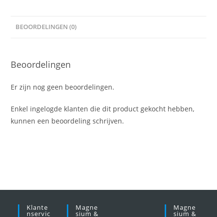
BEOORDELINGEN (0)
Beoordelingen
Er zijn nog geen beoordelingen.
Enkel ingelogde klanten die dit product gekocht hebben,
kunnen een beoordeling schrijven.
Klante
Magne
Magne
Nservic
Sium &
Sium &