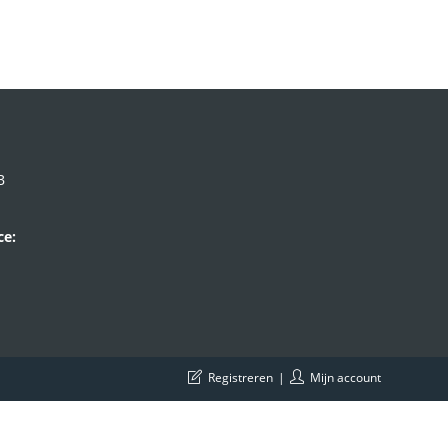
B
ce:
Registreren
Mijn account