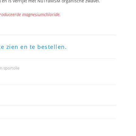
en is verrijkt met NuTraMSM organische zwavel.
produceerde magnesiumchloride.
te zien en te bestellen.
 sportolie