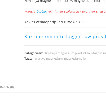
Himalaya magnesiumolie (31% magnesiumchloride) 
Volgens
EcoLife
richtlijnen ecologisch gewonnen en ge
Advies verkoopprijs incl BTW: € 13,95
Klik hier om in te loggen, uw prijs 
Categorieën:
Himalaya magnesium producten
,
Magnesium
Tags:
himalaya magnesium
,
magnesiumolie
NGEN (0)