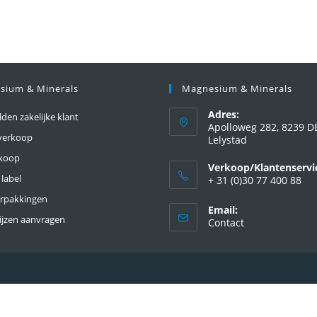
sium & Minerals
Magnesium & Minerals
Adres:
en zakelijke klant
Apolloweg 282, 8239 D
verkoop
Lelystad
nkoop
Verkoop/Klantenservi
 label
+ 31 (0)30 77 400 88
erpakkingen
Email:
ijzen aanvragen
Contact