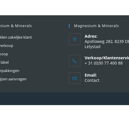
sium & Minerals
Magnesium & Minerals
Adres:
en zakelijke klant
Apolloweg 282, 8239 D
verkoop
Lelystad
nkoop
Verkoop/Klantenservi
 label
+ 31 (0)30 77 400 88
erpakkingen
Email:
ijzen aanvragen
Contact