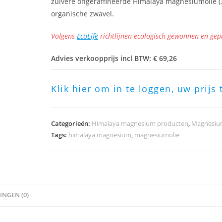
zuivere ongeraffineerde Himalaya magnesiumolie 
organische zwavel.
Volgens
EcoLife
richtlijnen ecologisch gewonnen en ge
Advies verkoopprijs incl BTW: € 69,26
Klik hier om in te loggen, uw prijs 
Categorieën:
Himalaya magnesium producten
,
Magnesium
Tags:
himalaya magnesium
,
magnesiumolie
NGEN (0)