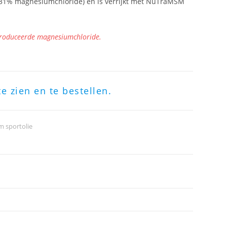
(31% magnesiumchloride) en is verrijkt met NuTraMSM
produceerde magnesiumchloride.
te zien en te bestellen.
 sportolie