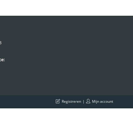
B
ce:
Registreren
Mijn account