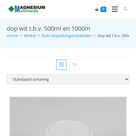
0
dop wit t.b.v. 500ml en 1000m
Home
>
Winkel
>
Bulk verpakkingsmaterialen
>
dop wit t.b.v. 500ml